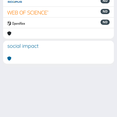
ND
ND
ND
social impact
Powered by
IRIS
-
about IRIS
-