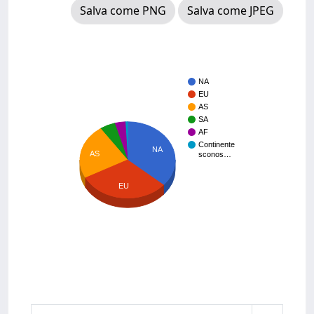
Salva come PNG
Salva come JPEG
NA
EU
AS
SA
AF
Continente
NA
AS
sconos…
EU