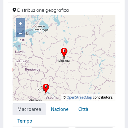
Distribuzione geografica
+
–
©
OpenStreetMap
contributors.
Macroarea
Nazione
Città
Tempo