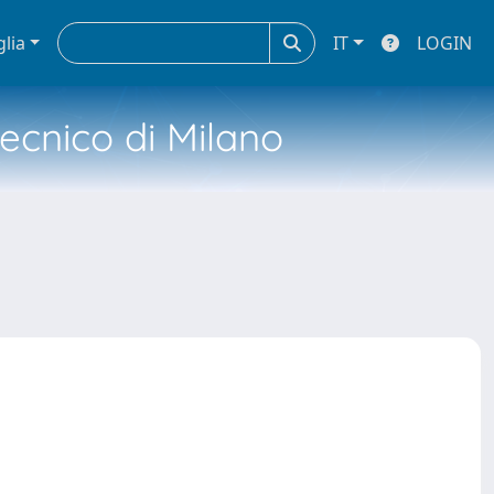
glia
IT
LOGIN
tecnico di Milano