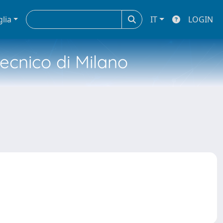
glia
IT
LOGIN
tecnico di Milano