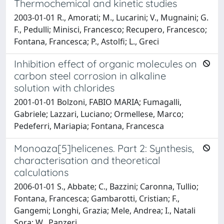
Thermochemical and kinetic studies
2003-01-01 R., Amorati; M., Lucarini; V., Mugnaini; G.
F., Pedulli; Minisci, Francesco; Recupero, Francesco;
Fontana, Francesca; P., Astolfi; L., Greci
Inhibition effect of organic molecules on
carbon steel corrosion in alkaline
solution with chlorides
2001-01-01 Bolzoni, FABIO MARIA; Fumagalli,
Gabriele; Lazzari, Luciano; Ormellese, Marco;
Pedeferri, Mariapia; Fontana, Francesca
Monoaza[5]helicenes. Part 2: Synthesis,
characterisation and theoretical
calculations
2006-01-01 S., Abbate; C., Bazzini; Caronna, Tullio;
Fontana, Francesca; Gambarotti, Cristian; F.,
Gangemi; Longhi, Grazia; Mele, Andrea; I., Natali
Sora; W., Panzeri