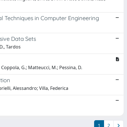
l Techniques in Computer Engineering
ive Data Sets
D., Tardos
 F.; Coppola, G.; Matteucci, M.; Pessina, D.
tion
lli, Alessandro; Villa, Federica
1
2