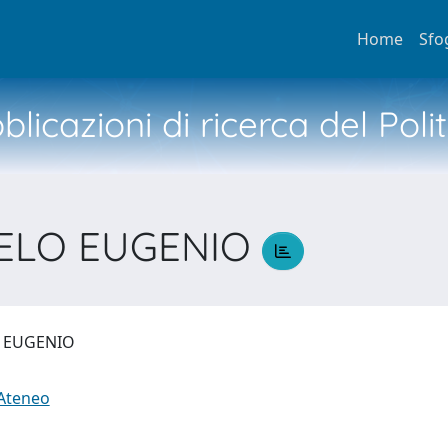
Home
Sfo
licazioni di ricerca del Poli
GELO EUGENIO
O EUGENIO
 Ateneo