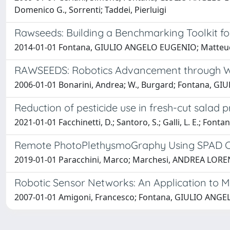
Domenico G., Sorrenti; Taddei, Pierluigi
Rawseeds: Building a Benchmarking Toolkit 
2014-01-01 Fontana, GIULIO ANGELO EUGENIO; Matteucc
RAWSEEDS: Robotics Advancement through Web
2006-01-01 Bonarini, Andrea; W., Burgard; Fontana, GIU
Reduction of pesticide use in fresh-cut salad pr
2021-01-01 Facchinetti, D.; Santoro, S.; Galli, L. E.; Fontana
Remote PhotoPlethysmoGraphy Using SPAD Ca
2019-01-01 Paracchini, Marco; Marchesi, ANDREA LORENZO;
Robotic Sensor Networks: An Application to M
2007-01-01 Amigoni, Francesco; Fontana, GIULIO ANGE