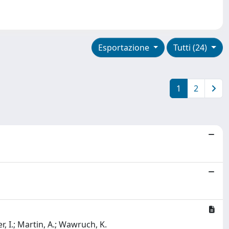
Esportazione
Tutti (24)
1
2
r, I.; Martin, A.; Wawruch, K.