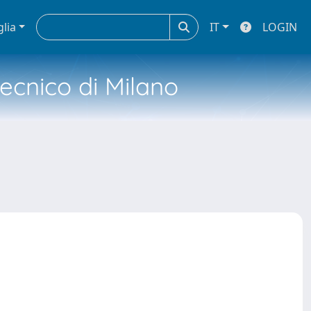
glia
IT
LOGIN
tecnico di Milano