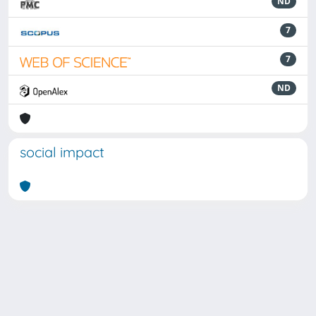
ND
7
7
ND
social impact