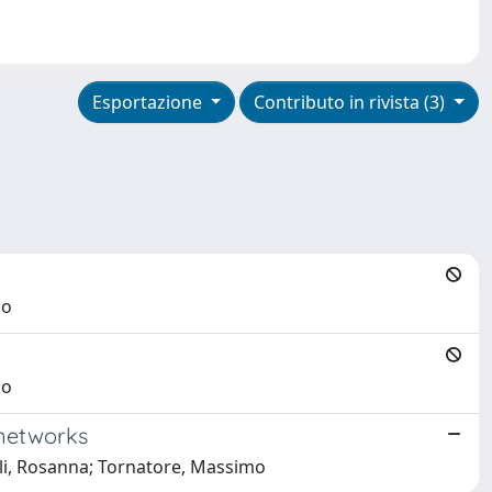
Esportazione
Contributo in rivista (3)
mo
mo
 networks
lli, Rosanna; Tornatore, Massimo