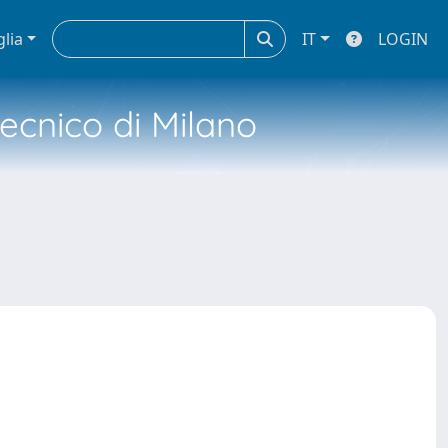
glia
IT
LOGIN
tecnico di Milano