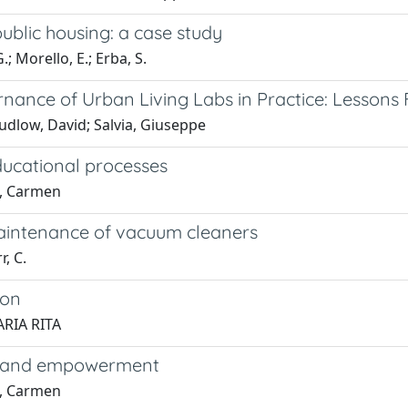
ublic housing: a case study
.; Morello, E.; Erba, S.
nance of Urban Living Labs in Practice: Lessons
udlow, David; Salvia, Giuseppe
ducational processes
o, Carmen
 maintenance of vacuum cleaners
r, C.
ion
ARIA RITA
ing and empowerment
o, Carmen