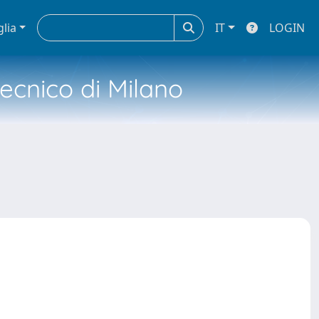
glia
IT
LOGIN
tecnico di Milano