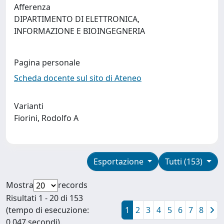
Afferenza
DIPARTIMENTO DI ELETTRONICA,
INFORMAZIONE E BIOINGEGNERIA
Pagina personale
Scheda docente sul sito di Ateneo
Varianti
Fiorini, Rodolfo A
Esportazione
Tutti (153)
Mostra
records
Risultati 1 - 20 di 153
(tempo di esecuzione:
1
2
3
4
5
6
7
8
0.047 secondi).