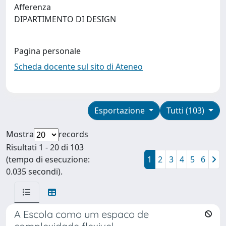
Afferenza
DIPARTIMENTO DI DESIGN
Pagina personale
Scheda docente sul sito di Ateneo
Esportazione
Tutti (103)
Mostra
records
Risultati 1 - 20 di 103
(tempo di esecuzione:
1
2
3
4
5
6
0.035 secondi).
A Escola como um espaco de