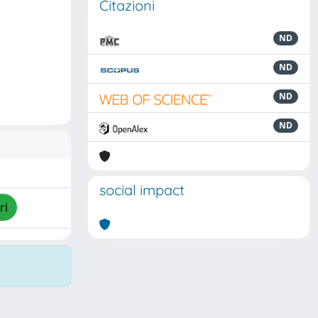
Citazioni
ND
ND
ND
ND
social impact
ri