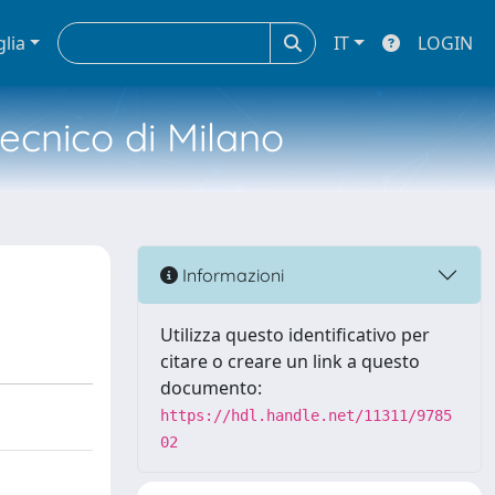
glia
IT
LOGIN
tecnico di Milano
Informazioni
Utilizza questo identificativo per
citare o creare un link a questo
documento:
https://hdl.handle.net/11311/9785
02