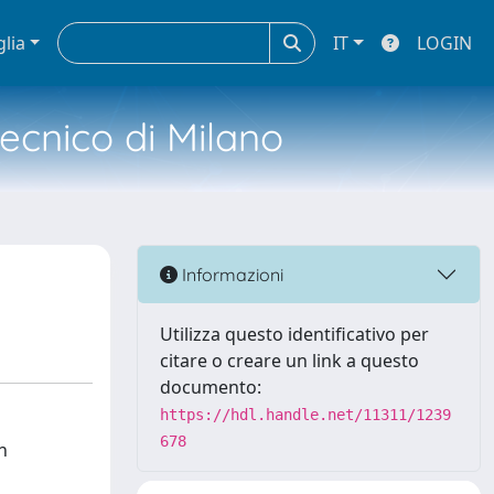
glia
IT
LOGIN
tecnico di Milano
Informazioni
Utilizza questo identificativo per
citare o creare un link a questo
documento:
https://hdl.handle.net/11311/1239
678
n