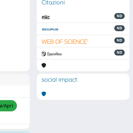
Citazioni
ND
ND
ND
ND
social impact
a/Apri