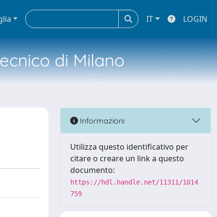
glia
IT
LOGIN
tecnico di Milano
Informazioni
Utilizza questo identificativo per
citare o creare un link a questo
documento:
https://hdl.handle.net/11311/1014
759