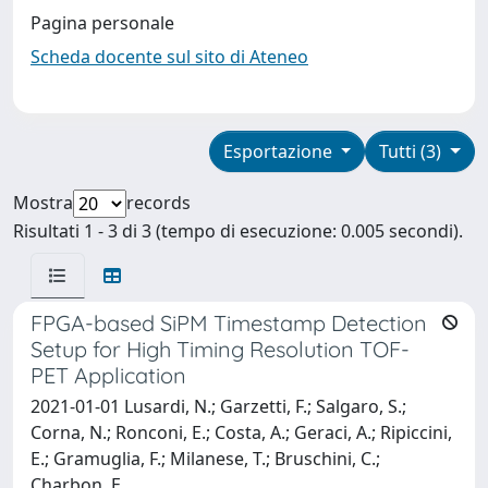
Pagina personale
Scheda docente sul sito di Ateneo
Esportazione
Tutti (3)
Mostra
records
Risultati 1 - 3 di 3 (tempo di esecuzione: 0.005 secondi).
FPGA-based SiPM Timestamp Detection
Setup for High Timing Resolution TOF-
PET Application
2021-01-01 Lusardi, N.; Garzetti, F.; Salgaro, S.;
Corna, N.; Ronconi, E.; Costa, A.; Geraci, A.; Ripiccini,
E.; Gramuglia, F.; Milanese, T.; Bruschini, C.;
Charbon, E.