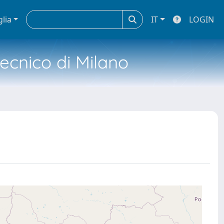
glia
IT
LOGIN
tecnico di Milano