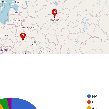
NA
EU
AS