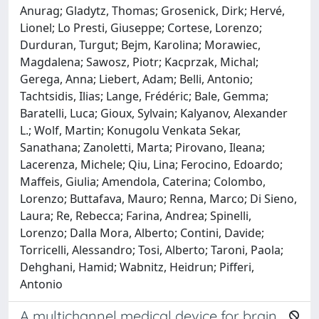
Anurag; Gladytz, Thomas; Grosenick, Dirk; Hervé,
Lionel; Lo Presti, Giuseppe; Cortese, Lorenzo;
Durduran, Turgut; Bejm, Karolina; Morawiec,
Magdalena; Sawosz, Piotr; Kacprzak, Michal;
Gerega, Anna; Liebert, Adam; Belli, Antonio;
Tachtsidis, Ilias; Lange, Frédéric; Bale, Gemma;
Baratelli, Luca; Gioux, Sylvain; Kalyanov, Alexander
L.; Wolf, Martin; Konugolu Venkata Sekar,
Sanathana; Zanoletti, Marta; Pirovano, Ileana;
Lacerenza, Michele; Qiu, Lina; Ferocino, Edoardo;
Maffeis, Giulia; Amendola, Caterina; Colombo,
Lorenzo; Buttafava, Mauro; Renna, Marco; Di Sieno,
Laura; Re, Rebecca; Farina, Andrea; Spinelli,
Lorenzo; Dalla Mora, Alberto; Contini, Davide;
Torricelli, Alessandro; Tosi, Alberto; Taroni, Paola;
Dehghani, Hamid; Wabnitz, Heidrun; Pifferi,
Antonio
A multichannel medical device for brain