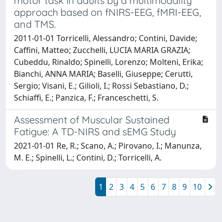
motor task in adults by a multimodality
approach based on fNIRS-EEG, fMRI-EEG,
and TMS.
2011-01-01 Torricelli, Alessandro; Contini, Davide;
Caffini, Matteo; Zucchelli, LUCIA MARIA GRAZIA;
Cubeddu, Rinaldo; Spinelli, Lorenzo; Molteni, Erika;
Bianchi, ANNA MARIA; Baselli, Giuseppe; Cerutti,
Sergio; Visani, E.; Gilioli, I.; Rossi Sebastiano, D.;
Schiaffi, E.; Panzica, F.; Franceschetti, S.
Assessment of Muscular Sustained
Fatigue: A TD-NIRS and sEMG Study
2021-01-01 Re, R.; Scano, A.; Pirovano, I.; Manunza,
M. E.; Spinelli, L.; Contini, D.; Torricelli, A.
1
2
3
4
5
6
7
8
9
10