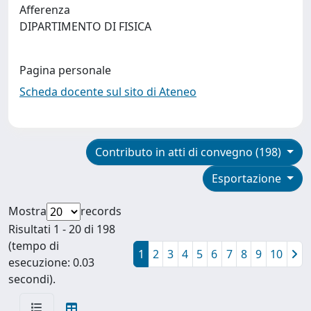
Afferenza
DIPARTIMENTO DI FISICA
Pagina personale
Scheda docente sul sito di Ateneo
Contributo in atti di convegno (198)
Esportazione
Mostra
records
Risultati 1 - 20 di 198
(tempo di
1
2
3
4
5
6
7
8
9
10
esecuzione: 0.03
secondi).