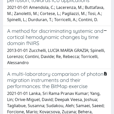
perfusion, towards ICU applications
2021-01-01 Amendola, C.; Lacerenza, M.; Buttafava,
M.; Zanoletti, M.; Cortese, L.; Pagliazzi, M.; Tosi, A.;
Spinelli, L.; Durduran, T.; Torricelli, A.; Contini, D.
A method for discriminating systemic and
cortical hemodynamic changes by time
domain fNIRS
2013-01-01 Zucchelli, LUCIA MARIA GRAZIA; Spinelli,
Lorenzo; Contini, Davide; Re, Rebecca; Torricelli,
Alessandro
A multi-laboratory comparison of photon
migration instruments and their
performances: the BitMap exercise
2021-01-01 Lanka, Sri Rama Pranav Kumar; Yang,
Lin; Orive-Miguel, David; Deepak Veesa, Joshua;
Tagliabue, Susanna; Sudakou, Aleh; Samaei, Saeed;
Forcione, Mario; Kovacsova, Zuzana; Behera,