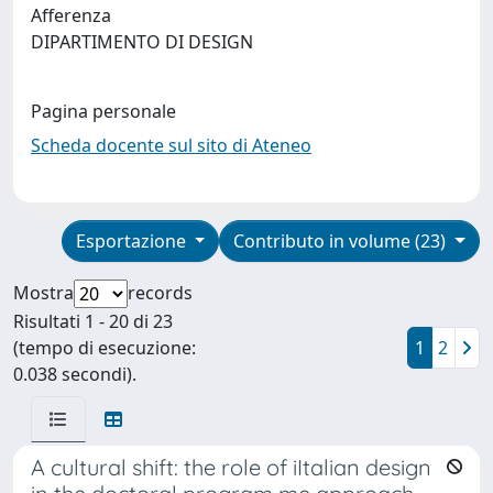
Afferenza
DIPARTIMENTO DI DESIGN
Pagina personale
Scheda docente sul sito di Ateneo
Esportazione
Contributo in volume (23)
Mostra
records
Risultati 1 - 20 di 23
(tempo di esecuzione:
1
2
0.038 secondi).
A cultural shift: the role of iItalian design