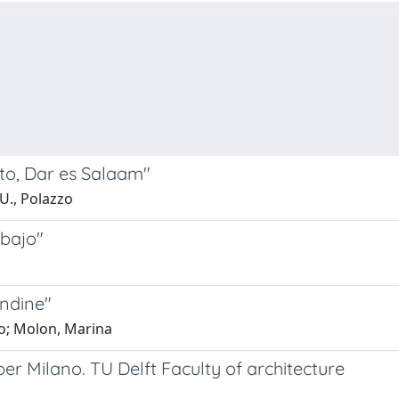
uito, Dar es Salaam"
U., Polazzo
rbajo"
Endine"
co; Molon, Marina
 per Milano. TU Delft Faculty of architecture