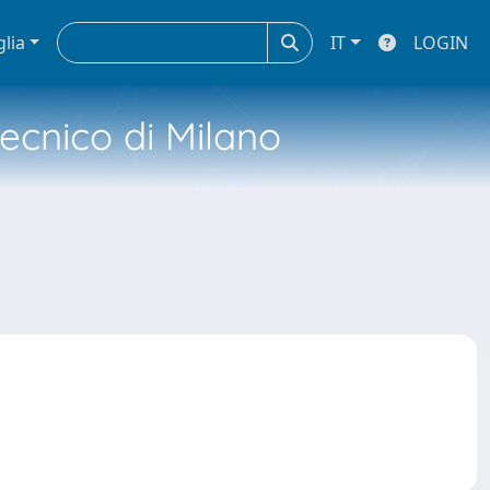
glia
IT
LOGIN
tecnico di Milano