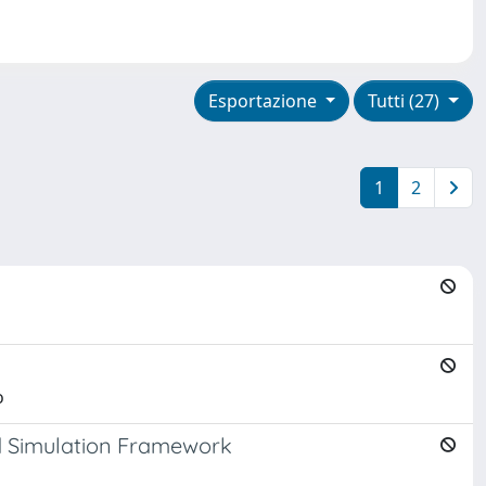
Esportazione
Tutti (27)
1
2
o
nd Simulation Framework