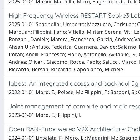
2025-01-01 Morini, Marcello; Moro, Eugenio; Rubaltelli, C
High Frequency Wireless RESTART Spoke3 Lab
2025-01-01 Spagnolini, Umberto; Mazzucco, Christian; Ol
Marouan; Filippini, Ilario; Vitiello, Miriam Serena; Viti,
Ronzani, Daniele; Matera, Francesco; Garzia, Andrea; Va
Ahsan U.; Anfuso, Federica; Guarnera, Davide; Salerno, N
Imran; Anelli, Francesco; Florio, Antonello; Avitabile, G
Andrea; Oliveri, Giacomo; Rocca, Paolo; Salucci, Marco; Fi
Riccardo; Bersan, Riccardo; Capobianco, Michele
Iabest: An integrated access and backhaul 5g 
2022-01-01 Moro, E.; Polese, M.; Filippini, I.; Basagni, S.;
Joint management of compute and radio reso
2023-01-01 Moro, E.; Filippini, I.
Open RAN-Empowered V2X Architecture: Challe
2024-01-01 Linsalata, F.; Moro, E.; Magarini, M.; Spagnoli