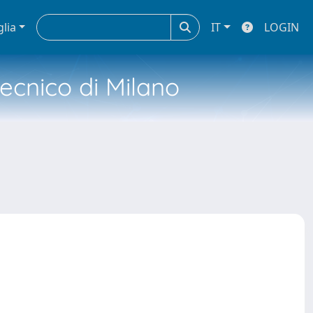
glia
IT
LOGIN
tecnico di Milano