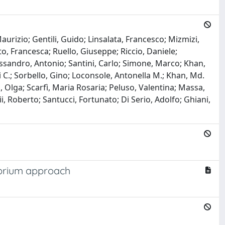
rizio; Gentili, Guido; Linsalata, Francesco; Mizmizi,
to, Francesca; Ruello, Giuseppe; Riccio, Daniele;
ssandro, Antonio; Santini, Carlo; Simone, Marco; Khan,
 C.; Sorbello, Gino; Loconsole, Antonella M.; Khan, Md.
i, Olga; Scarfì, Maria Rosaria; Peluso, Valentina; Massa,
i, Roberto; Santucci, Fortunato; Di Serio, Adolfo; Ghiani,
ibrium approach