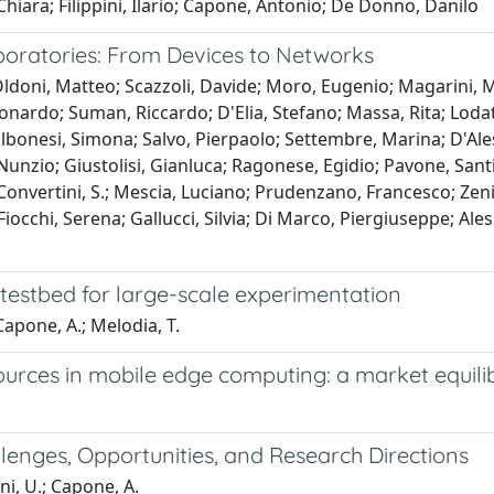
hiara; Filippini, Ilario; Capone, Antonio; De Donno, Danilo
oratories: From Devices to Networks
doni, Matteo; Scazzoli, Davide; Moro, Eugenio; Magarini, Mau
 Leonardo; Suman, Riccardo; D'Elia, Stefano; Massa, Rita; Loda
lbonesi, Simona; Salvo, Pierpaolo; Settembre, Marina; D'Ale
unzio; Giustolisi, Gianluca; Ragonese, Egidio; Pavone, Santi
.; Convertini, S.; Mescia, Luciano; Prudenzano, Francesco; Zen
occhi, Serena; Gallucci, Silvia; Di Marco, Piergiuseppe; Alesi
testbed for large-scale experimentation
 Capone, A.; Melodia, T.
urces in mobile edge computing: a market equil
nges, Opportunities, and Research Directions
ni, U.; Capone, A.