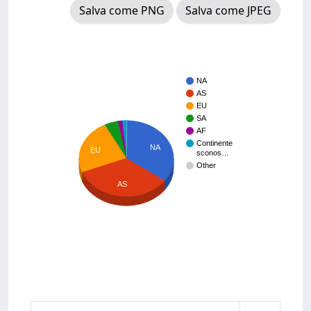
Salva come PNG
Salva come JPEG
NA
AS
EU
SA
AF
Continente
NA
EU
sconos…
Other
AS