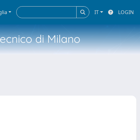
glia
IT
LOGIN
tecnico di Milano