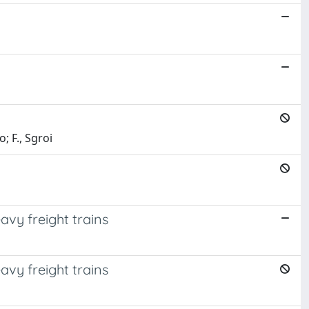
; F., Sgroi
vy freight trains
vy freight trains