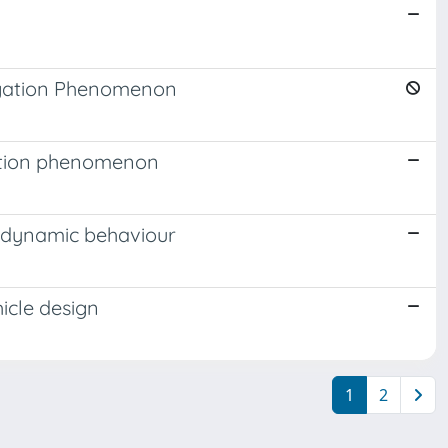
rugation Phenomenon
ugation phenomenon
e dynamic behaviour
hicle design
1
2