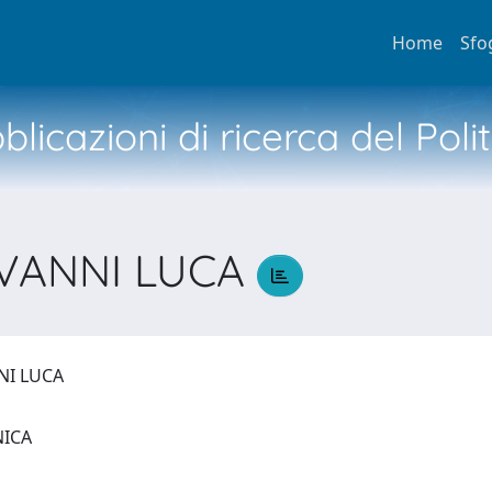
Home
Sfo
licazioni di ricerca del Poli
OVANNI LUCA
NNI LUCA
NICA