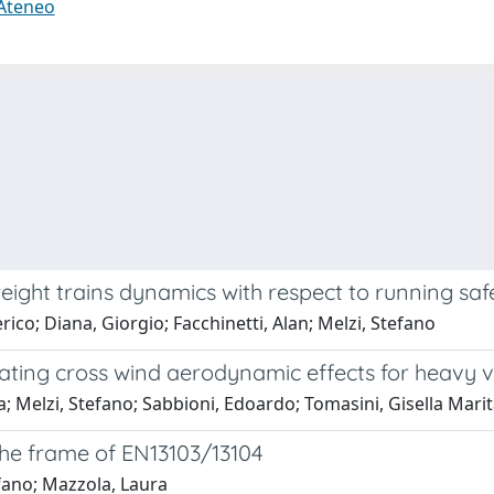
 Ateneo
eight trains dynamics with respect to running saf
co; Diana, Giorgio; Facchinetti, Alan; Melzi, Stefano
ting cross wind aerodynamic effects for heavy v
a; Melzi, Stefano; Sabbioni, Edoardo; Tomasini, Gisella Mari
 the frame of EN13103/13104
fano; Mazzola, Laura