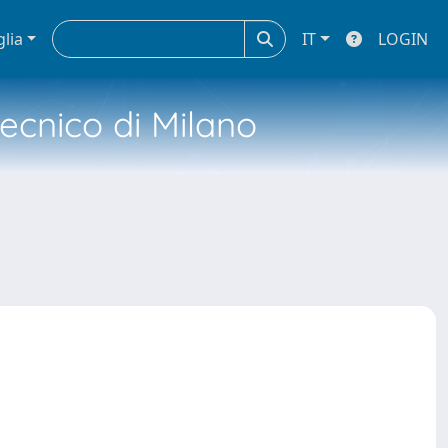
glia
IT
LOGIN
tecnico di Milano