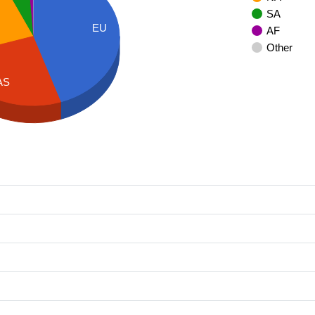
SA
EU
AF
Other
AS