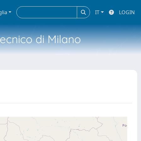
glia
IT
LOGIN
tecnico di Milano