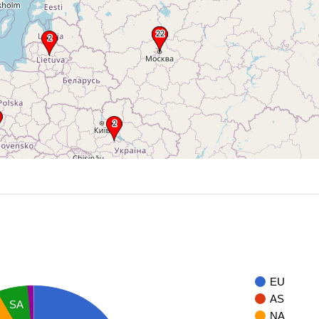
EU
AS
SA
NA