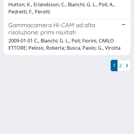
Hutton; K., Erlandsson; C., Bianchi; G. L., Poli; A.,
Pedretti; F., Perotti
Gammacamera HI-CAM ad alta
risoluzione: primi risultati
2009-01-01 C., Bianchi; G. L., Poli; Fiorini, CARLO
ETTORE; Peloso, Roberta; Busca, Paolo; G., Virotta
1
2
Powered by
IRIS
-
about IRIS
-
Utilizzo dei cookie
Copyright © 2026