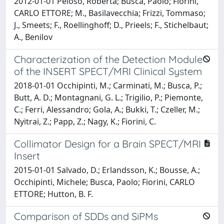
2012-01-01 Peloso, Roberta; Busca, Paolo; Fiorini,
CARLO ETTORE; M., Basilavecchia; Frizzi, Tommaso;
J., Smeets; F., Roellinghoff; D., Prieels; F., Stichelbaut;
A., Benilov
Characterization of the Detection Module
of the INSERT SPECT/MRI Clinical System
2018-01-01 Occhipinti, M.; Carminati, M.; Busca, P.;
Butt, A. D.; Montagnani, G. L.; Trigilio, P.; Piemonte,
C.; Ferri, Alessandro; Gola, A.; Bukki, T.; Czeller, M.;
Nyitrai, Z.; Papp, Z.; Nagy, K.; Fiorini, C.
Collimator Design for a Brain SPECT/MRI
Insert
2015-01-01 Salvado, D.; Erlandsson, K.; Bousse, A.;
Occhipinti, Michele; Busca, Paolo; Fiorini, CARLO
ETTORE; Hutton, B. F.
Comparison of SDDs and SiPMs