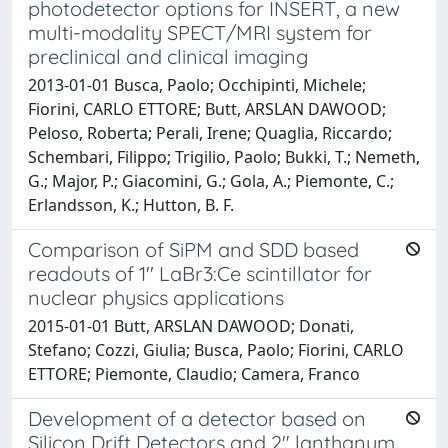
photodetector options for INSERT, a new
multi-modality SPECT/MRI system for
preclinical and clinical imaging
2013-01-01 Busca, Paolo; Occhipinti, Michele;
Fiorini, CARLO ETTORE; Butt, ARSLAN DAWOOD;
Peloso, Roberta; Perali, Irene; Quaglia, Riccardo;
Schembari, Filippo; Trigilio, Paolo; Bukki, T.; Nemeth,
G.; Major, P.; Giacomini, G.; Gola, A.; Piemonte, C.;
Erlandsson, K.; Hutton, B. F.
Comparison of SiPM and SDD based
readouts of 1'' LaBr3:Ce scintillator for
nuclear physics applications
2015-01-01 Butt, ARSLAN DAWOOD; Donati,
Stefano; Cozzi, Giulia; Busca, Paolo; Fiorini, CARLO
ETTORE; Piemonte, Claudio; Camera, Franco
Development of a detector based on
Silicon Drift Detectors and 2″ lanthanum