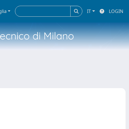
glia
IT
LOGIN
tecnico di Milano