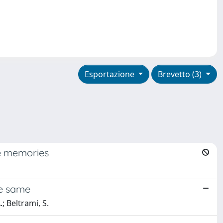
Esportazione
Brevetto (3)
pe memories
he same
 Beltrami, S.