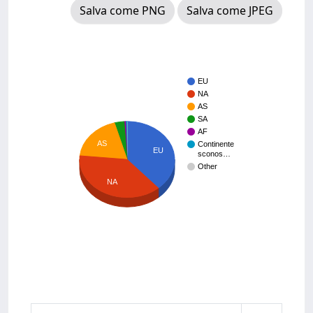
Salva come PNG
Salva come JPEG
EU
NA
AS
SA
AF
AS
Continente
EU
sconos…
Other
NA