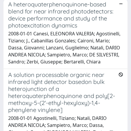
A heteroquaterphenoquinone-based
blend for near infrared photodetectors:
device performance and study of the
photoexcitation dynamics
2008-01-01 Canesi, ELEONORA VALERIA; Agostinelli,
Tiziano; J., Cabanillas Gonzales; Caironi, Mario;
Dassa, Giovanni; Lanzani, Guglielmo; Natali, DARIO
ANDREA NICOLA; Sampietro, Marco; DE SILVESTRI,
Sandro; Zerbi, Giuseppe; Bertarelli, Chiara
A solution processable organic near
infrared light detector basedon bulk
heterojunction of a
heteroquaterphenoquinone and poly[2-
methoxy-5-(2'-ethyl-hexyloxy)-1,4-
phenylene vinylene]
2008-01-01 Agostinelli, Tiziano; Natali, DARIO
ANDREA NICOLA; Sampietro, Marco; Dassa,