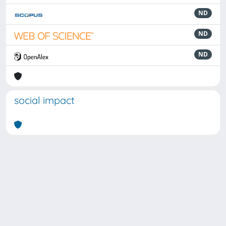
ND
ND
ND
social impact
Powered by
IRIS
-
about IRIS
-