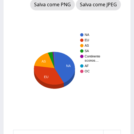
Salva come PNG
Salva come JPEG
NA
EU
AS
SA
Continente
sconos…
AS
NA
AF
OC
EU