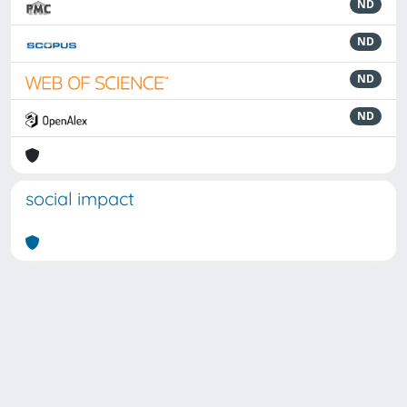
ND
ND
ND
ND
social impact