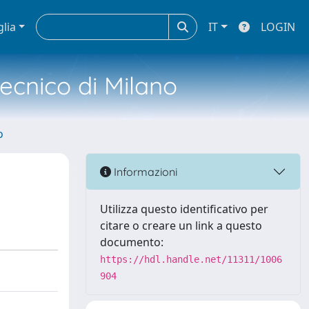
glia
IT
LOGIN
tecnico di Milano
o
Informazioni
Utilizza questo identificativo per
citare o creare un link a questo
documento:
https://hdl.handle.net/11311/1006
904