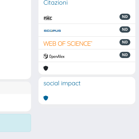
Citazioni
ND
ND
ND
ND
social impact