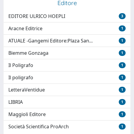
Editore
EDITORE ULRICO HOEPLI
3
Aracne Editrice
1
ATUALE -Gangemi Editore:Plaza San...
1
Biemme Gonzaga
1
Il Poligrafo
1
Il poligrafo
1
LetteraVentidue
1
LIBRIA
1
Maggioli Editore
1
Società Scientifica ProArch
1