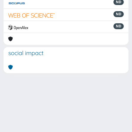
ND
ND
ND
social impact
Powered by
IRIS
-
about IRIS
-