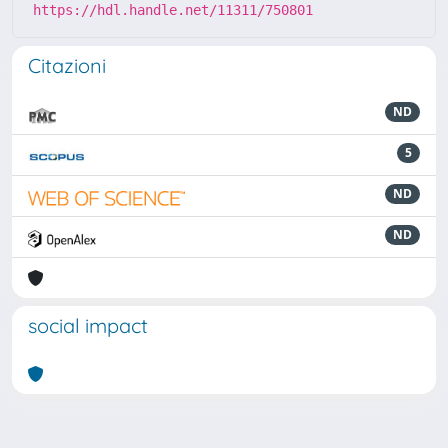
https://hdl.handle.net/11311/750801
Citazioni
ND
5
ND
ND
social impact