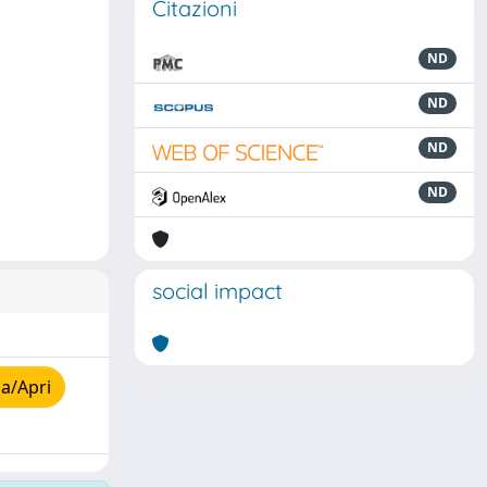
Citazioni
ND
ND
ND
ND
social impact
a/Apri