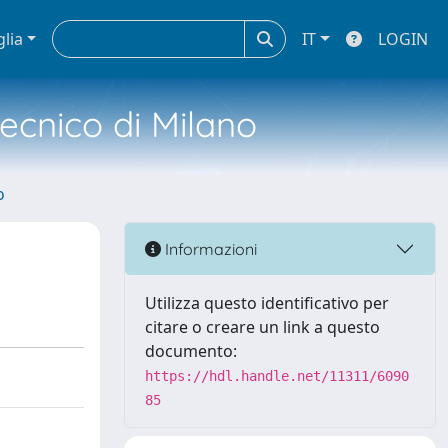
glia
IT
LOGIN
tecnico di Milano
o
Informazioni
Utilizza questo identificativo per
citare o creare un link a questo
documento:
https://hdl.handle.net/11311/6090
85