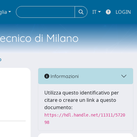
glia
IT
LOGIN
tecnico di Milano
o
Informazioni
Utilizza questo identificativo per
citare o creare un link a questo
documento:
https://hdl.handle.net/11311/5720
98