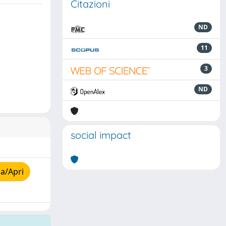
Citazioni
ND
11
3
ND
social impact
a/Apri