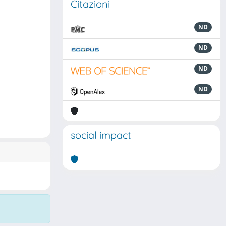
Citazioni
ND
ND
ND
ND
social impact