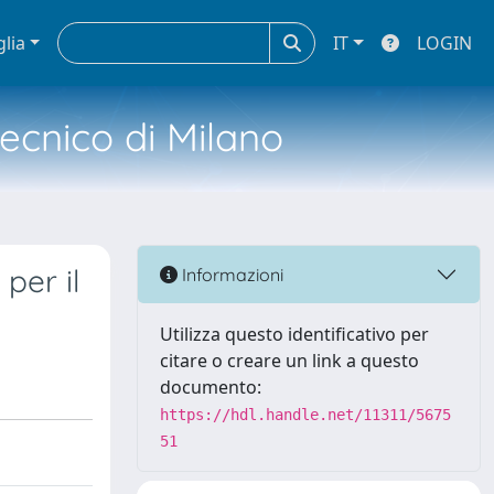
glia
IT
LOGIN
tecnico di Milano
per il
Informazioni
Utilizza questo identificativo per
citare o creare un link a questo
documento:
https://hdl.handle.net/11311/5675
51