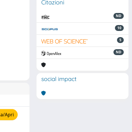
Citazioni
ND
10
5
ND
social impact
a/Apri