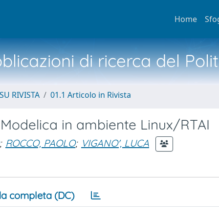
Home
Sfo
licazioni di ricerca del Poli
SU RIVISTA
01.1 Articolo in Rivista
i Modelica in ambiente Linux/RTAI
;
ROCCO, PAOLO
;
VIGANO', LUCA
a completa (DC)