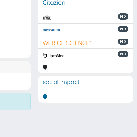
Citazioni
ND
ND
ND
ND
social impact