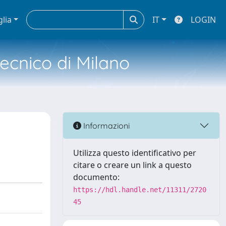
glia
IT
LOGIN
tecnico di Milano
Informazioni
Utilizza questo identificativo per
citare o creare un link a questo
documento:
https://hdl.handle.net/11311/2720
45