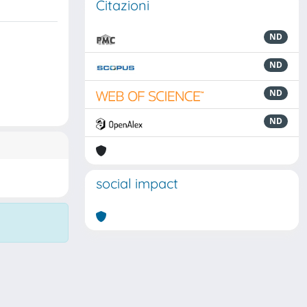
Citazioni
ND
ND
ND
ND
social impact