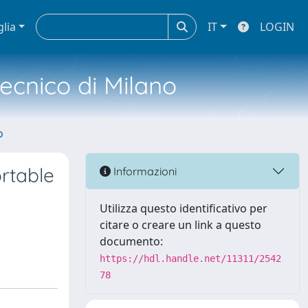
glia
IT
LOGIN
tecnico di Milano
o
rtable
Informazioni
Utilizza questo identificativo per
citare o creare un link a questo
documento:
https://hdl.handle.net/11311/2542
78