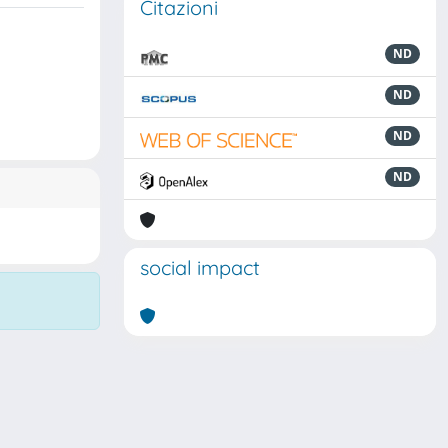
Citazioni
ND
ND
ND
ND
social impact