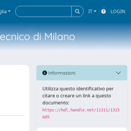
glia
IT
LOGIN
tecnico di Milano
Informazioni
Utilizza questo identificativo per
citare o creare un link a questo
documento:
https://hdl.handle.net/11311/1315
605