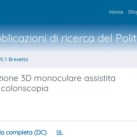
Home
Sfo
licazioni di ricerca del Poli
05.1 Brevetto
zione 3D monoculare assistita
 colonscopia
a completa (DC)