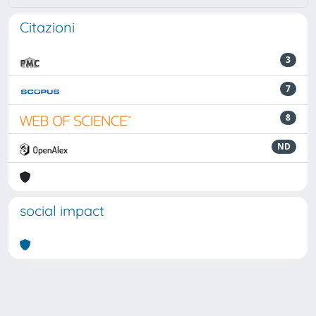
Citazioni
3
7
8
ND
social impact