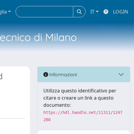
glia
IT
LOGIN
tecnico di Milano
d
Informazioni
Utilizza questo identificativo per
citare o creare un link a questo
documento:
https://hdl.handle.net/11311/1247
280