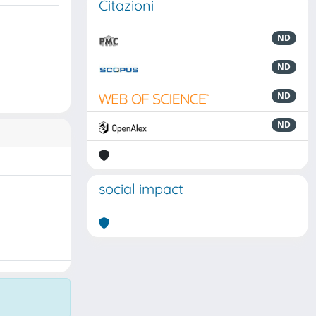
Citazioni
ND
ND
ND
ND
social impact