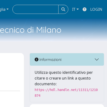
glia
IT
LOGIN
tecnico di Milano
Informazioni
Utilizza questo identificativo per
citare o creare un link a questo
documento:
https://hdl.handle.net/11311/1210
874