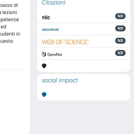
Citazioni
ipasso di
 lezioni
ND
ompetenze
 ed
ND
tudenti in
 questo
ND
ND
social impact