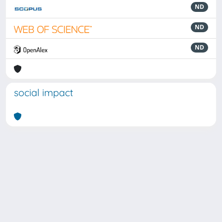
ND
ND
ND
social impact
Powered by
IRIS
-
about IRIS
-