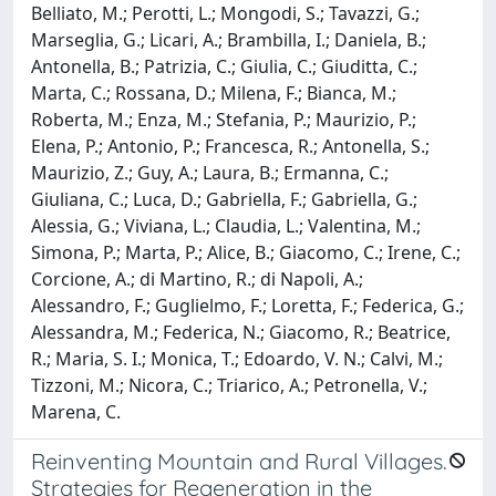
Belliato, M.; Perotti, L.; Mongodi, S.; Tavazzi, G.;
Marseglia, G.; Licari, A.; Brambilla, I.; Daniela, B.;
Antonella, B.; Patrizia, C.; Giulia, C.; Giuditta, C.;
Marta, C.; Rossana, D.; Milena, F.; Bianca, M.;
Roberta, M.; Enza, M.; Stefania, P.; Maurizio, P.;
Elena, P.; Antonio, P.; Francesca, R.; Antonella, S.;
Maurizio, Z.; Guy, A.; Laura, B.; Ermanna, C.;
Giuliana, C.; Luca, D.; Gabriella, F.; Gabriella, G.;
Alessia, G.; Viviana, L.; Claudia, L.; Valentina, M.;
Simona, P.; Marta, P.; Alice, B.; Giacomo, C.; Irene, C.;
Corcione, A.; di Martino, R.; di Napoli, A.;
Alessandro, F.; Guglielmo, F.; Loretta, F.; Federica, G.;
Alessandra, M.; Federica, N.; Giacomo, R.; Beatrice,
R.; Maria, S. I.; Monica, T.; Edoardo, V. N.; Calvi, M.;
Tizzoni, M.; Nicora, C.; Triarico, A.; Petronella, V.;
Marena, C.
Reinventing Mountain and Rural Villages.
Strategies for Regeneration in the