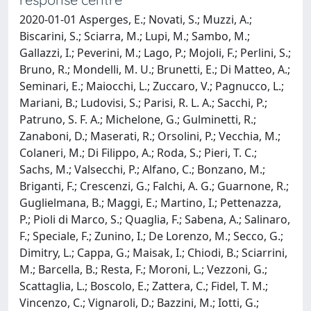
2020-01-01 Asperges, E.; Novati, S.; Muzzi, A.;
Biscarini, S.; Sciarra, M.; Lupi, M.; Sambo, M.;
Gallazzi, I.; Peverini, M.; Lago, P.; Mojoli, F.; Perlini, S.;
Bruno, R.; Mondelli, M. U.; Brunetti, E.; Di Matteo, A.;
Seminari, E.; Maiocchi, L.; Zuccaro, V.; Pagnucco, L.;
Mariani, B.; Ludovisi, S.; Parisi, R. L. A.; Sacchi, P.;
Patruno, S. F. A.; Michelone, G.; Gulminetti, R.;
Zanaboni, D.; Maserati, R.; Orsolini, P.; Vecchia, M.;
Colaneri, M.; Di Filippo, A.; Roda, S.; Pieri, T. C.;
Sachs, M.; Valsecchi, P.; Alfano, C.; Bonzano, M.;
Briganti, F.; Crescenzi, G.; Falchi, A. G.; Guarnone, R.;
Guglielmana, B.; Maggi, E.; Martino, I.; Pettenazza,
P.; Pioli di Marco, S.; Quaglia, F.; Sabena, A.; Salinaro,
F.; Speciale, F.; Zunino, I.; De Lorenzo, M.; Secco, G.;
Dimitry, L.; Cappa, G.; Maisak, I.; Chiodi, B.; Sciarrini,
M.; Barcella, B.; Resta, F.; Moroni, L.; Vezzoni, G.;
Scattaglia, L.; Boscolo, E.; Zattera, C.; Fidel, T. M.;
Vincenzo, C.; Vignaroli, D.; Bazzini, M.; Iotti, G.;