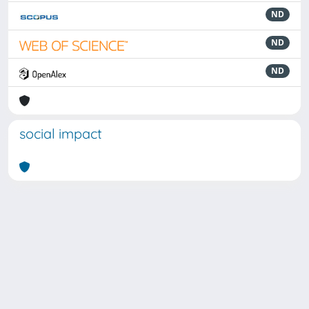
ND
ND
ND
social impact
Powered by
IRIS
-
about IRIS
-