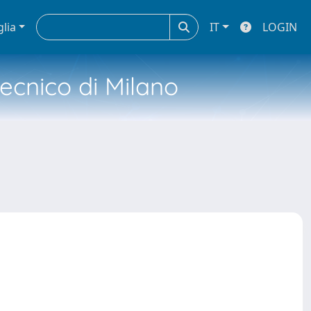
glia
IT
LOGIN
tecnico di Milano