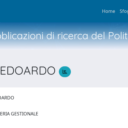
Home
Sfo
licazioni di ricerca del Poli
GI EDOARDO
EDOARDO
NERIA GESTIONALE