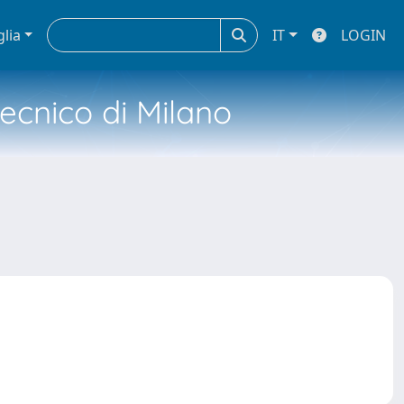
glia
IT
LOGIN
tecnico di Milano